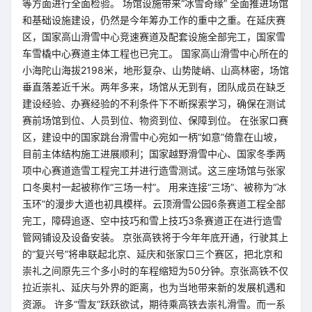
等方面进行全面检验。 场馆设施带来“冰雪奇缘” 全面推进场馆
和基础设施建设，仍然是今年筹办工作的重中之重。在延庆赛
区，国家高山滑雪中心竞速赛道及配套设施全部完工，国家雪
车雪橇中心赛道主体工程也已完工。 国家高山滑雪中心所在的
小海陀山海拔2198米，地形复杂、山势陡峭、山高林密，场馆
垂直落差近千米。两年多来，场馆从无到有，团队成员在缺乏
建设经验、办赛经验的不利条件下不断探索学习，确保在测试
赛前场馆到位、人员到位、物资到位、保障到位。 在张家口赛
区，建设中的国家跳台滑雪中心宛如一柄“如意”倚靠在山坡，
目前主体结构施工进展顺利；国家越野滑雪中心、国家冬季两
项中心赛道造雪工程完工并进行造雪测试。这三座场馆与张家
口冬奥村一起被称作“三场一村”。 用来连接“三场”、被称为“冰
玉环”的漫步大道也初具模样。云顶滑雪公园6条赛道工程全部
完工，障碍追逐、空中技巧和雪上技巧3条赛道正在进行造雪
管网铺设及设备安装。 京张高铁将于今年年底开通，行驶其上
的“复兴号”将串联起北京、延庆和张家口三个赛区，把北京和
崇礼之间原先三个多小时的车程缩短为50分钟。京张高铁不仅
拉近崇礼、延庆与外界的距离，也为当地带来新的发展机遇和
资源。 许多“雪友”跃跃欲试，期待乘高铁去崇礼滑雪。而一系