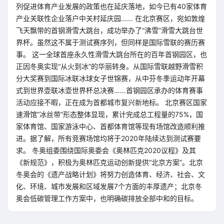
列促进体育产业发展的政策也在延庆落地，如今已有40家体育
产业关联性企业落户中关村延庆园…… 在北京赛区，宛如敦煌
飞天飘带的首钢滑雪大跳台，成功举办了“沸雪”滑雪大跳台世
界杯。虽然这不属于测试赛序列，但同样是国际雪联的赛历赛
事。 这一全球首座永久性滑雪大跳台所在的百年首钢园区，也
正因冬奥实现“从火到冰”的华丽转身。从国际雪联越野滑雪积
分大奖赛到国际冰联冰球女子世锦赛，从中芬冬季运动年开幕
式到世界壶联冰壶世界杯总决赛……首钢园区承办的体育赛事
活动应接不暇，正在成为首都城市复兴新地标。 北京赛区国家
速滑馆“冰丝带”形态整体显现，累计完成总工程量的75%，国
家体育馆、国家游泳中心、首都体育馆等现有场馆改造顺利推
进。据了解，所有竞赛场馆均将于2020年陆续达到测试赛要
求。 冬奥组委围绕国际奥委会《奥林匹克2020议程》及其
《新规范》，积极为奥林匹克运动创新提供“北京方案”。北京
冬奥会的《遗产战略计划》将努力创造体育、经济、社会、文
化、环境、城市发展和区域发展7个方面的丰厚遗产；北京冬
奥会低碳管理工作方案中，也明确碳排放全部中和的目标。