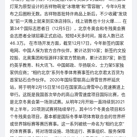
灯笼为原型设计的吉祥物萌宠“冰墩墩”和“雪容融”，今年9月发
布之后圈粉无数。吉祥物首批特许商品上新后，不少收藏“发烧
友”前一天晚上就来到实体店排队，线上销售也十分火爆…… 在
第34个国际志愿者日（12月5日），北京冬奥会和冬残奥会赛
会志愿者全球招募正式启动。短短4天多时间，报名人数已达
46.3万。 在市场开发方面，截至12月17日，今年新签约国家
电网、中国人保为官方合作伙伴，累计达到10家；新签约文投
控股、北奥集团和恒源祥3家官方赞助商，累计达到7家；新签
约英孚教育、科大讯飞、中国邮政、华扬联众、士力架5家独
家供应商；“相约北京”系列冬季体育赛事签约北京君太百货为
首家钻石合作伙伴。 2020年国际雪联高山滑雪世界杯延庆
站，将于明年2月15日至16日在国家高山滑雪中心竞速赛道上
举行。这既是我国首次举办的高山滑雪速度项目国际比赛，也
是北京冬奥会第一场测试赛。从明年2月开始一直持续到2021
年上半年，20项测试赛将陆续举行，其中15个冬奥会项目和5
个冬残奥会项目，基本都是国际冬季单项体育联合会的世界杯
或世界锦标赛等赛历赛事。这一系列被统一命名为“相约北京”
的体育赛事，将对场馆设施、场馆运行、赛事组织、服务保障