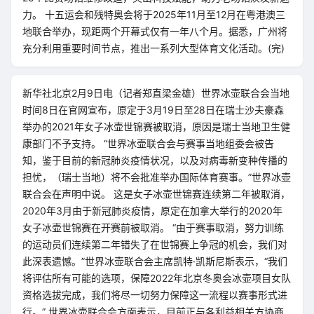
力。 十五运会和残特奥会将于2025年11月至12月在粤港澳三
地联合举办，现距两个开幕式仅有一年八个月。据悉，广州将
充分利用重要时间节点，推出一系列大型体育文化活动。(完)
新华社北京2月9日电（记者郑直梁金雄）世界冰壶联合会当地
时间8日在官网宣布，原定于3月19日至28日在瑞士沙夫豪森
举办的2021年女子冰壶世锦赛被取消，原因是瑞士当地卫生健
康部门不予支持。 “世界冰壶联合会与赛事当地组委会被告
知，鉴于目前的新冠肺炎疫情状况，以及对病毒新变种传播的
担忧，（瑞士当地）将不会批准举办国际体育赛事。”世界冰壶
联合会在声明中说。 这是女子冰壶世锦赛连续第二年被取消，
2020年3月由于新冠肺炎疫情，原定在加拿大举行的2020年
女子冰壶世锦赛在开赛前被取消。 “由于赛事取消，努力训练
的运动员们连续第二年错失了在世锦赛上争冠的机会，我们对
此深表遗憾。”世界冰壶联合会主席凯特·凯斯尼斯表示，“我们
将评估所有可能的选项，保障2022年北京冬奥会冰壶项目女队
资格选拔完成，我们将尽一切努力保障这一流程以赛事形式进
行。” 世界冰壶联合会方面表示，目前正与各利益相关方协商