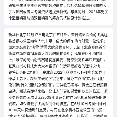
研究完成冬奥资格选拔的各种形式，包括选择其他日期举办女
子世锦赛或者以冬奥资格选拔赛替代。与此同时，2021年男子
冰壶世锦赛与混双世锦赛的筹办仍将按原计划推进。
新华社北京12月17日电北京西五环外，昔日略显冷清的冬奥组
委首钢办公区如今人气十足，偌大的停车场有时竟一位难求；
周末刚结束的“沸雪”滑雪大跳台世界杯，见证了北京赛区首个
新建成场馆首钢滑雪大跳台的惊艳亮相；延庆赛区小海陀山
上，雄浑的高山滑雪赛场初露英姿；待京张高铁年底开通后，
张家口崇礼将成为大众冰雪等户外运动爱好者的理想之地……
即将结束的2019年，是北京2022年冬奥会和冬残奥会筹办工
作承上启下、攻坚突破的关键之年，筹办工作由“专项计划阶
段”顺利转入“测试就绪阶段”。吉祥物已发布、赛会志愿者招募
启动、测试赛即将来临，都让人们更加感受到冬奥的临近。 脚
步更近氛围渐浓 北京2008年奥运会时作为电视转播设施的玲
珑塔，如今搭载了冬奥会倒计时装置，在5月10日冬奥倒计时
1000天庆祝活动时点亮，与同在北京奥林匹克公园的“鸟巢”
“水立方”遥相呼应，时刻提醒大家冬奥脚步的临近。 以熊猫和