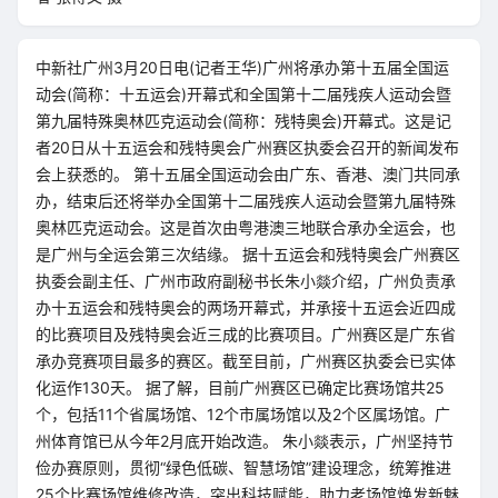
中新社广州3月20日电(记者王华)广州将承办第十五届全国运
动会(简称：十五运会)开幕式和全国第十二届残疾人运动会暨
第九届特殊奥林匹克运动会(简称：残特奥会)开幕式。这是记
者20日从十五运会和残特奥会广州赛区执委会召开的新闻发布
会上获悉的。 第十五届全国运动会由广东、香港、澳门共同承
办，结束后还将举办全国第十二届残疾人运动会暨第九届特殊
奥林匹克运动会。这是首次由粤港澳三地联合承办全运会，也
是广州与全运会第三次结缘。 据十五运会和残特奥会广州赛区
执委会副主任、广州市政府副秘书长朱小燚介绍，广州负责承
办十五运会和残特奥会的两场开幕式，并承接十五运会近四成
的比赛项目及残特奥会近三成的比赛项目。广州赛区是广东省
承办竞赛项目最多的赛区。截至目前，广州赛区执委会已实体
化运作130天。 据了解，目前广州赛区已确定比赛场馆共25
个，包括11个省属场馆、12个市属场馆以及2个区属场馆。广
州体育馆已从今年2月底开始改造。 朱小燚表示，广州坚持节
俭办赛原则，贯彻“绿色低碳、智慧场馆”建设理念，统筹推进
25个比赛场馆维修改造，突出科技赋能，助力老场馆焕发新魅