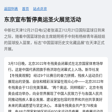
返回列表
首页
站点总览
东京宣布暂停奥运圣火展览活动
中新社天津12月21日电(记者张道正)12月21日国际篮球日到来
之际，随着中国篮球协会主席姚明将手中刻有杨柳青年画娃娃
的篮球投入篮筐，标志“中国篮球历史文化藏品展”在天津正式
开展。
3月13日晚，北京2022年冬残奥会闭幕式在北京国家体育场举
行。这是中国代表团旗手杨洪琼在闭幕式上入场。新华社发
【冬残奥观察】 经过9个比赛日的奋力拼搏，残疾人运动员们
展现出的坚强、自信和精彩深深留在观众心中——北京2022年
冬残奥会于13日完美落幕。 “两个奥运、同样精彩”，北京冬残
奥会成功举办，向全世界展现了中国人民致力于与各国人民共
同推动残疾人事业发展、建设更加包容的世界和共创共享美好
未来的真诚愿望与坚定决心。 本届冬残奥会共产生78枚金
牌，有46个国家和地区的近600名运动员参赛，是参赛运动员