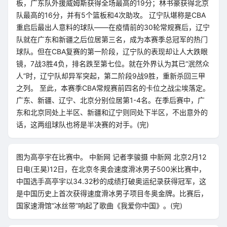
板，广东队外援威姆斯获得全场最高的19分；林书豪获得北京
队最高的16分，并有5个篮板和4次助攻。 辽宁队堪称是CBA
重启后最出人意料的球队——在疫情前的30轮常规赛后，辽宁
队就在广东和新疆之后位居第三名，成为本赛季总冠军的热门
球队。但在CBA复赛的第一阶段，辽宁队的表现却让人大跌眼
镜，7战3胜4负，排名跌至第七位。就在外界认为其已“泯然众
人”时，辽宁队却异军突起，第二阶段9战9胜，重新杀回三甲
之列。 至此，本赛季CBA常规赛前四名的卡位之战尘埃落定。
广东、新疆、辽宁、北京分别位居第1-4名。在季后赛中，广
东和北京同处上半区、新疆和辽宁则同处下半区，不出意外的
话，这两组球队也将是半决赛的对手。(完)
图为高亭宇在比赛中。 中新网 记者李骏摄 中新网 北京2月12
日电(王昊)12日，在北京冬奥会速度滑冰男子500米比赛中，
中国选手高亭宇以34.32秒的成绩打破奥运纪录获得冠军，这
是中国历史上首次获得速度滑冰男子项目冬奥金牌。比赛后，
国家速滑馆“冰丝带”响起了歌曲《我爱你中国》。(完)