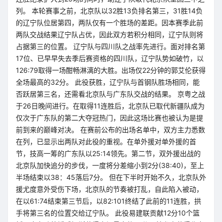
列。 本轮赛事之前，北京队以32胜13负排名第三，31胜14负
的辽宁队位居第四，两队仅有一个胜场的差距。因本赛季此前
两队交战结果辽宁队占优，因此双方若积分相同，辽宁队则将
占据第三的位置。 辽宁队与四川队之战率先进行。面对排名第
17位、已早早失去季后赛资格的四川队，辽宁队势如破竹，以
126:79取得一场酣畅淋漓的大胜。出场仅22分钟的郭艾伦获得
全场最高的32分。 此役获胜，辽宁队与首钢队胜场相同，能
否跃居第三名，还需看北京队与广东队交战的结果。 京粤之战
于26日晚间进行。在取得11连胜后，北京队已取代新疆队成为
仅次于广东队的第二大夺冠热门，因此这场比赛也被认为是提
前到来的巅峰对决。 在赛前公布的出场名单中，双方主力悉数
在列，已显示出两队对此役的重视。在单外援对单外援的首
节，技高一筹的广东队以25:14领先。第二节，双外援出战的
北京队加快追分的步伐，一度将分差缩小到2分(38:40)，至上
半场结束以38：45落后7分。 但在下半时开始不久，北京队外
援尤度意外受伤下场，北京队的节奏被打乱，自此陷入被动，
在以61:74结束第三节后，以82:101终结了此前的11连胜，拱
手将第三名的位置交给辽宁队。 此役易建联贡献12分10个篮