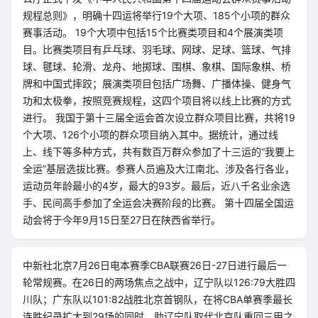
规程总则》，明确十四运将举行19个大项、185个小项的群众
赛事活动。 19个大项中包括15个比赛类项目和4个展演类项
目。比赛类项目有乒乓球、羽毛球、网球、足球、篮球、气排
球、毽球、轮滑、龙舟、地掷球、围棋、象棋、国际象棋、桥
牌和中国式摔跤；展演类项目包括广场舞、广播体操、健身气
功和太极拳，按照竞赛规程，这四个项目将以线上比赛的方式
进行。 我国于第十三届全运会首次设立群众项目比赛，共将19
个大项、126个小项的群众项目纳入其中。据统计，通过线
上、线下等多种方式，共有数百万群众参加了十三运的“我要上
全运”基层选拔比赛。参赛人员遍及大江南北、涉及各行各业，
运动员年龄最小的4岁，最大的93岁。最后，近八千名业余选
手、民间高手参加了全运会决赛阶段的比赛。 第十四届全国运
动会将于今年9月15日至27日在陕西省举行。
中新社北京7月26日电本赛季CBA联赛26日-27日进行最后一
轮常规赛。在26日的两场焦点之战中，辽宁队以126:79大胜四
川队；广东队以101:82战胜北京首钢队，在将CBA单赛季最长
连胜纪录扩大到29场的同时，助辽宁队取代北京队重回三甲之