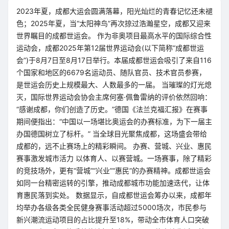
2023年夏，成都大运会圆满落幕，阳光灿烂的青春记忆还未褪
色；2025年夏，当“太阳神鸟”再次掠过浩瀚星空，成都又迎来
世界瞩目的成都世运会。 作为非奥项目最高水平的国际综合性
运动会，成都2025年第12届世界运动会(以下简称“成都世运
会”)于8月7日至8月17日举行。本届成都世运会吸引了来自116
个国家和地区的6679名运动员、随队官员、技术官员参赛，
是世运会历史上规模最大、人数最多的一届。 当璀璨的灯光熄
灭，国际世界运动会协会主席何塞·佩鲁雷纳的评价依然回响：
“感谢成都，你们创造了历史。”德国《法兰克福汇报》在赛事
期间便指出：“中国以一场堪比奥运会的办赛标准，为下一届主
办国德国树立了标杆。” 当全球目光聚焦成都，这场盛会带给
成都的，远不止赛场上的精彩瞬间。 办赛、营城、兴业、惠民
赛事激发城市活力 以体育人、以赛营城。一场赛事，除了精彩
的竞技场外，更有“营城”“兴业”“惠民”的办赛精神。成都世运会
如同一台精密运转的引擎，推动成都城市功能加速迭代，让体
育惠民落到实处。 数据显示，自成都世运会筹办以来，成都年
均举办各级各类全民健身赛事活动超过5000场次，市民参与
新兴潮流运动项目的占比提升至18%，带动全市体育人口突破