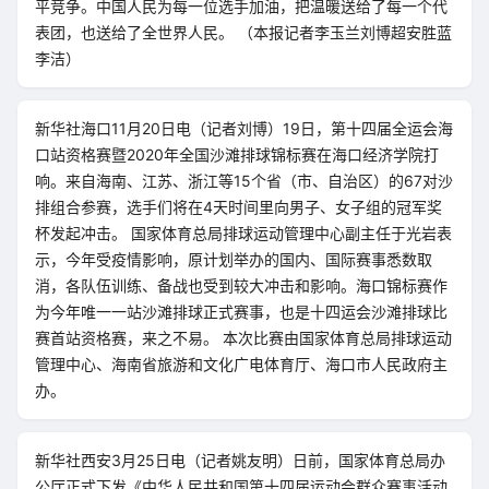
平竞争。中国人民为每一位选手加油，把温暖送给了每一个代
表团，也送给了全世界人民。 （本报记者李玉兰刘博超安胜蓝
李洁）
新华社海口11月20日电（记者刘博）19日，第十四届全运会海
口站资格赛暨2020年全国沙滩排球锦标赛在海口经济学院打
响。来自海南、江苏、浙江等15个省（市、自治区）的67对沙
排组合参赛，选手们将在4天时间里向男子、女子组的冠军奖
杯发起冲击。 国家体育总局排球运动管理中心副主任于光岩表
示，今年受疫情影响，原计划举办的国内、国际赛事悉数取
消，各队伍训练、备战也受到较大冲击和影响。海口锦标赛作
为今年唯一一站沙滩排球正式赛事，也是十四运会沙滩排球比
赛首站资格赛，来之不易。 本次比赛由国家体育总局排球运动
管理中心、海南省旅游和文化广电体育厅、海口市人民政府主
办。
新华社西安3月25日电（记者姚友明）日前，国家体育总局办
公厅正式下发《中华人民共和国第十四届运动会群众赛事活动