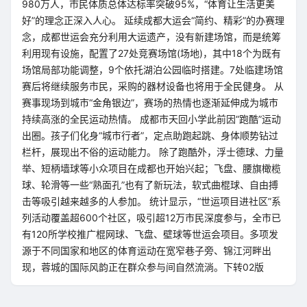
980万人，市民体质总体达标率突破95%，“体育让生活更美
好”的理念正深入人心。 延续成都大运会“简约、精彩”的办赛理
念，成都世运会充分利用大运遗产，没有新建场馆，而是统筹
利用现有设施，配置了27处竞赛场馆(场地)，其中18个为既有
场馆局部功能调整，9个依托湖泊公园临时搭建。7处临建场馆
赛后将继续服务市民，采购的器材设备也将用于全民健身。 从
赛事现场到城市“金角银边”，赛场的热情也逐渐延伸成为城市
持续高涨的全民运动热情。 成都市天回小学此前因“跑酷”运动
出圈。孩子们化身“城市行者”，定点助跑起跳、身体顺势钻过
栏杆，展现出不俗的运动能力。 除了跑酷外，浮士德球、力量
举、短柄墙球等小众项目在成都也开始兴起；飞盘、腰旗橄榄
球、轮滑等一些“熟面孔”也有了新玩法，软式曲棍球、自由搏
击等吸引越来越多的人参加。 统计显示，“世运项目进社区”系
列活动覆盖超600个社区，吸引超12万市民深度参与，全市已
有120所学校推广棍网球、飞盘、壁球等世运会项目。多项发
源于不同国家和地区的体育运动在宽窄巷子旁、锦江河畔出
现，蓉城的国际风韵正在群众参与间自然流淌。下转02版