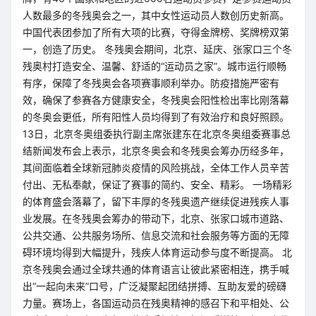
人数最多的冬残奥会之一，其中女性运动员人数创历史新高。
中国代表团参加了所有大项的比赛，夺得金牌榜、奖牌榜双第
一，创造了历史。 冬残奥会期间，北京、延庆、张家口三个冬
残奥村打造安全、温馨、舒适的“运动员之家”。城市运行顺畅
有序，保障了冬残奥会各项赛事顺利举办。防疫措施严密有
效，确保了参赛各方健康安全，冬残奥会阳性检出率比刚落幕
的冬奥会更低，所有阳性人员均得到了有效治疗和良好照顾。
13日，北京冬奥组委执行副主席张建东在北京冬奥组委赛事总
结新闻发布会上表示，北京冬奥会和冬残奥会筹办历经多年，
其间面临着全球新冠肺炎疫情的风险挑战，全体工作人员辛苦
付出、无私奉献，保证了赛事的简约、安全、精彩。 一场精彩
的体育盛会落幕了，留下丰厚的冬残奥遗产继续促进残疾人事
业发展。在冬残奥会筹办的带动下，北京、张家口城市道路、
公共交通、公共服务场所、信息交流和社会服务等方面的无障
碍环境均得到大幅提升，残疾人体育运动参与度不断提高。 北
京冬残奥会通过全球共通的体育语言让彼此紧密相连，携手喊
出“一起向未来”口号，广泛凝聚起团结拼搏、互助友爱的磅礴
力量。赛场上，各国运动员在残奥精神的感召下和平相处、公