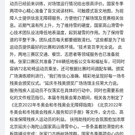
动员已经前来训练，对场馆运行情况给出很高评价。国家冬季
两项中心精心准备了盲文阅读材料、可触摸式盲文地图，为视
障人士提供信息无障碍服务，方便他们了解场馆及竞赛相关信
息。近期气温有所上升，为了维持雪的硬度，国家高山滑雪中
心技术团队设法降低地表温度，起到凝雪的作用。为了保持雪
道的平整干净，团队成员每天都要细致清扫。“这些都是为了给
运动员提供最好的比赛和训练环境。”技术官员李光全说。 此
外，两地三赛区交通、餐饮、志愿者等领域服务也已准备就
绪。张家口赛区共准备了88辆低地板公交车和福祉车，可同时
容纳72名轮椅运动员乘坐，还可根据比赛时间调配车辆。颁奖
广场演练顺利进行，“我们有信心准确、精彩地呈现好每一场冬
残奥会颁奖仪式。”延庆冬残奥颁奖广场场馆主任荣大力说。
服务残疾人运动员不仅落实在具体的行动中，同时也需要系统
化的文件规范指引。本届冬残奥会筹办期间，相关各方制定了
《北京2022年冬奥会和冬残奥会无障碍指南》《北京2022年
冬奥会和冬残奥会残疾人服务知识手册》等文件，全方位、高
标准保障残疾人运动员的利益。 扶残助残的社会氛围愈加浓厚
北京延庆小海陀山国家高山滑雪中心，一条条盖着防滑垫的木
板路铺设完成；张家口古杨树场馆群，国家冬季两项中心内的