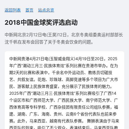
返回列表
首页
站点总览
2018中国金球奖评选启动
中新网北京2月12日电(王昊)12日，北京冬奥组委奥运村部部长
沈千帆在发布会回答了关于冬奥会饮食的问题。
中新网贵港4月21日电(玉智威金翔义)4月19日至20日，2025
年广西“潮动三月三·民族体育炫”系列比赛在贵港市举办。在为
期2天的比赛和表演中，千余名中外运动员、教练员切磋技
艺、共叙友谊。花炮、珍珠球、高脚竞速等多个项目为广大市
民、游客献上民族体育盛宴，充分展示了民族体育的魅力。
2025年广西“潮动三月三·民族体育炫”系列比赛吸引了广西14
个设区市和广西师范大学、广西民族大学、南宁师范大学、广
西体育高等专科学校、广西杂技团有限责任公司组队参赛，福
建、湖南、广东、海南、贵州、云南6个省份代表队也前来参
赛。此外，马来西亚、越南有代表队参赛。 舞狮表演由于马来
西亚队的到来，吸引了不少观众。表演结束后，马来西亚队教