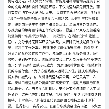
椅电池充电。相关负责人介绍，智能充电柜为运动员提供了安
全的充电场所和良好的消防环境，不仅向运动员免费开放，而
且有专门的工作人员协助充电。 秉持节俭办赛的原则，冬残奥
会5个竞赛场馆全部沿用冬奥会已有场馆，经过相应转换和调
整，得到国际冬季单项体育联合会认证，全面具备办赛条件。
冬残奥会的筹办和转换工作高效顺畅，得益于北京冬奥组委始
终坚持两个冬奥“同步筹办、一岗双责”。在场馆设计和建设过
程中，充分考虑无障碍环境的实现，大幅降低转换期间的工作
量，提高了工作效率。 周到服务提供优质赛事与生活保障 冬
残奥会的筹办和转换工作中，各场馆运行团队服务周到、运行
顺畅，受到多方肯定。国际残奥委会工作人员苏菲·赫特菲尔德
表示：“所有运行团队专心致力于为运动员排忧解难，很感谢他
们的辛苦付出。” 为了方便残疾人运动员入住，延庆冬残奥村
将安检口搬到村口。从机场到运动员公寓，全程只需下一次
车。安检口与运动员公寓间的距离更短了，运动员与服务团队
的心也更近了。与冬奥会时相比，安检环节不仅加设了人工绿
色通道，过程也更加细致体贴。“我们在这里受到了热情周到的
接待，非常高兴。”斯洛伐克代表团副团长帕特里克·卡斯托
说。 住得舒心，赛得安心。在部分冬残奥会比赛场馆，不少运