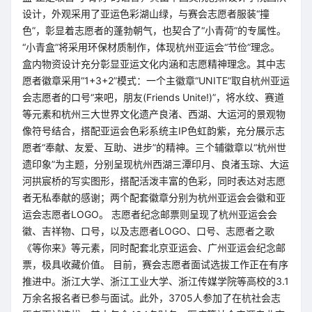
设计，外观采用了亚运色彩湖山绿，与赛会志愿者服装“撞
色”，彰显着志愿者的蓬勃朝气，也契合了“小青荷”的专属性。
“小青盒”将采用环保材质制作，体现杭州亚运会“节俭”理念。
盒内物资设计充分彰显亚运文化内涵和志愿精神理念。其中志
愿者徽章采用“1+3+2”模式：一个主徽章“UNITE”取自杭州亚运
会志愿者的口号“来吧，朋友(Friends Unite!)”，将水纹、赛道
等元素和杭州三大世界文化遗产良渚、西湖、大运河的景观物
像符号结合，搭配亚运会色彩系统主IP色虹韵紫，充分展示志
愿者“奉献、友爱、互助、进步”的精神。三个辅徽章以“杭州世
遗印象”为主题，分别呈现杭州西湖三潭印月、良渚玉琮、大运
河拱宸桥的写实图形，搭配活泼丰富的色彩，同时表达对志愿
者无私奉献的感谢；两个配套徽章分别为杭州亚运会会徽和亚
运会志愿者LOGO。 志愿者纪念邮票则呈现了杭州亚运会会
徽、吉祥物、口号，以及志愿者LOGO、口号、志愿者之歌
《等你来》等元素，同时配套北京亚运会、广州亚运会纪念邮
票，极具收藏价值。 目前，赛会志愿者面试选拔工作正在有序
推进中。浙江大学、浙江工业大学、浙江传媒学院等高校的3.1
万余名报名者已参与面试。此外，3705人参加了在杭社会志