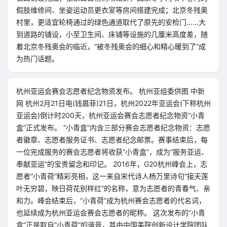
假肢维修间、坐姿运动员更衣室等房间搭建完成；北京冬残奥
村里，更适宜轮椅通过的绿色通道取代了原先的安检门……大
到道路的铺设，小至卫生间、床铺等设施的几厘米高度差，随
着北京冬残奥会的临近，“被冬残奥会的细心和精心暖到了”成
为热门话题。
杭州亚运会赛会志愿者纪念物资发布。 杭州亚组委供图 中新
网 杭州2月21日电(钱晨菲)21日，杭州2022年亚运会(下称杭州
亚运会)倒计时200天，杭州亚运会赛会志愿者纪念物资“小青
盒”正式发布。 “小青盒”内含三部分赛会志愿者纪念物资：志愿
者徽章、志愿者服务证书、志愿者纪念邮票。赛事结束后，每
一位完成服务的赛会志愿者将收获“小青盒”，成为“服务亚运、
奉献亚运”的宝贵留念和印记。 2016年，G20杭州峰会上，志
愿者“小青荷”精彩亮相，这一来自宋代诗人杨万里诗句“接天莲
叶无穷碧，映日荷花别样红”的名称，意为志愿者的青春气、亲
和力。峰会结束后，“小青荷”成为杭州赛会志愿者的代名词，
也延续成为杭州亚运会赛会志愿者的昵称。 这次发布的“小青
盒”正是取自“小青荷”的谐音，其由中国美院创新设计学院团队