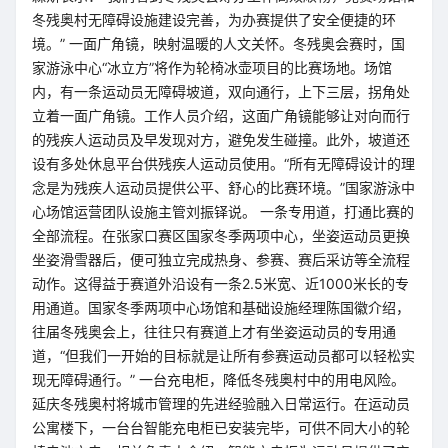
冬残奥村无障碍设施建设完善，为办赛提供了安全便捷的环
境。” 一面广角镜，映射温暖的人文关怀。冬残奥会赛时，国
家游泳中心“冰立方”将作为轮椅冰壶项目的比赛场地。场馆
内，有一条运动员无障碍坡道，双向通行，上下三层，拐角处
立着一面广角镜。工作人员介绍，这面广角镜能够让对向而行
的残疾人运动员及早发现对方，避免发生碰撞。此外，坡道还
设有多处休息平台供残疾人运动员使用。“所有无障碍设计的理
念是为残疾人运动员提供公平、舒心的比赛环境。”国家游泳中
心场馆运营团队设施主管刘振铎说。 一条专用道，打通比赛的
全部流程。在张家口赛区国家冬季两项中心，坐姿运动员更换
坐姿滑雪器后，便可独立完成热身、参赛、赛后采访等全流程
动作。这得益于赛道外沿设有一条2.5米宽、近1000米长的专
用通道。国家冬季两项中心场馆和基础设施经理陈国徽介绍，
往届冬残奥会上，往往只有赛道上才有坐姿运动员的专用通
道，“但我们一开始的目标就是让所有参赛运动员都可以轻松实
现无障碍通行。” 一台充电柜，降低冬残奥村中的用电风险。
延庆冬残奥村将城市管理的先进经验融入日常运行。在运动员
公寓楼下，一台台智能充电柜已安装完毕，可供不同大小的轮