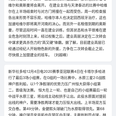
维尔和奥斯曼将会离开。 在建业主场与天津泰达的比赛中哈维
尔在上半场结束时与对方门将撞在一起而受伤，周一的检查报
告出来形势不容乐观，哈维尔本人也决定回西班牙治疗，这也
加速哈维尔即将离开河南的决心。而另外一名租借到期的奥斯
曼，尽管这段时间一直在建业训练，但其状态和水平很难在建
业危急时刻顶上来，经过权衡之后，建业高层决定在二次转会
中谋求更具杀伤力的“高又硬”锋霸。据了解，目前建业高层已
经通过经纪人开始物色新的外援，力争在二次转会截止之前，
尽快搭上加盟建业的班车。（刘超峰）
新华社多哈12月4日电2020赛季亚冠联赛4日在卡塔尔多哈进
行了最后3场小组赛，在G组的一场比赛中，水原三星2:0战胜
神户胜利船，以1个净胜球的优势力压广州恒大获得小组第
二，晋级淘汰赛。 恒大在上一轮、也是自己的小组赛最后一轮
中战平水原三星，将出线主动权拱手让出。此役水原面对提前
出线的神户，需要净胜两球才能力压恒大出线。上半场双方互
交白卷。第49分钟，金健熙头球破门为水原取得领先。第68
分钟，神户球员安井拓也在禁区内手球，主裁判判罚点球，林