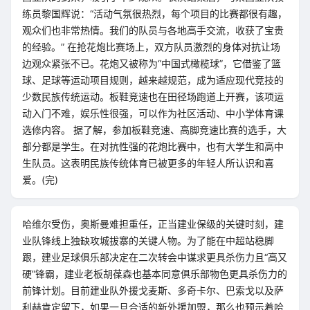
练员黎国辉说：“活动气氛很热烈，每个项目的比赛都很有趣，
观众们也非常热情。我们的队员与各地高手交流，收获了宝贵
的经验。” 在抢花炮比赛场上，双方队员激烈的身体对抗让场
边观众紧张不已。花炮又被称为“中国式橄榄球”，它借鉴了篮
球、足球等运动项目规则，越来越规范，成为适应现代竞技的
少数民族传统运动。板鞋竞速也在田径场跑道上开赛，该项运
动入门不难，娱乐性很强，可以作为社区活动、中小学体育课
选修内容。 据了解，参加板鞋竞速、高脚竞速比赛的选手，大
部分都是学生。在对抗性强的花炮比赛中，也有大学生和高中
生队员。这表明民族传统体育已被更多的年轻人所认识和喜
爱。(完)
哈维尔受伤，奥斯曼难担重任，正当建业保级的关键时刻，建
业队锋线上独缺攻城拔寨的关键人物。为了能在中超站稳脚
跟，建业足球俱乐部决定在二次转会中谋求更具杀伤力且“高又
硬”锋霸，建业老板胡葆森也基本同意俱乐部物色更具杀伤力的
前锋计划。目前建业队外援戈麦斯、多奇卡尔、巴索戈以及萨
利赫肯定留下，如果一旦合适的新外援加盟，那么也预示着哈