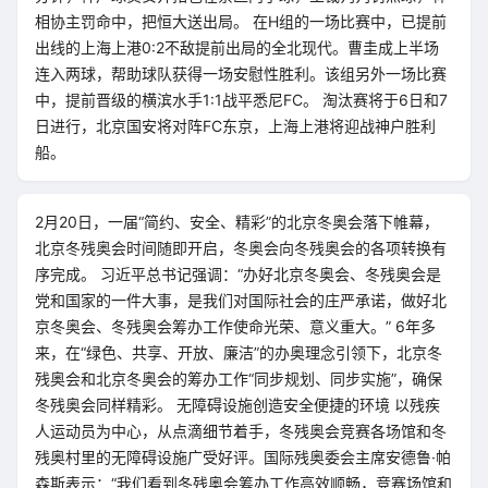
相协主罚命中，把恒大送出局。 在H组的一场比赛中，已提前
出线的上海上港0:2不敌提前出局的全北现代。曹圭成上半场
连入两球，帮助球队获得一场安慰性胜利。该组另外一场比赛
中，提前晋级的横滨水手1:1战平悉尼FC。 淘汰赛将于6日和7
日进行，北京国安将对阵FC东京，上海上港将迎战神户胜利
船。
2月20日，一届“简约、安全、精彩”的北京冬奥会落下帷幕，
北京冬残奥会时间随即开启，冬奥会向冬残奥会的各项转换有
序完成。 习近平总书记强调：“办好北京冬奥会、冬残奥会是
党和国家的一件大事，是我们对国际社会的庄严承诺，做好北
京冬奥会、冬残奥会筹办工作使命光荣、意义重大。” 6年多
来，在“绿色、共享、开放、廉洁”的办奥理念引领下，北京冬
残奥会和北京冬奥会的筹办工作“同步规划、同步实施”，确保
冬残奥会同样精彩。 无障碍设施创造安全便捷的环境 以残疾
人运动员为中心，从点滴细节着手，冬残奥会竞赛各场馆和冬
残奥村里的无障碍设施广受好评。国际残奥委会主席安德鲁·帕
森斯表示：“我们看到冬残奥会筹办工作高效顺畅，竞赛场馆和