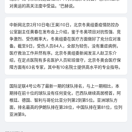
对奥运的高关注度中受益。”巴赫说。
中新网北京2月10日电(王昊)10日，北京冬奥组委疫情防控办
公室副主任黄春在发布会上介绍，鉴于冬奥项目对抗性强、竞
争激烈、受伤概率大，冬奥组委在医疗方面做好了充分应对准
备。截至9日，受伤人员84人，全部为轻伤，没有重症病例，
医疗救治工作井然有序。北京冬奥组委新闻发言人赵卫东介
绍，在定点医院有多名医护人员轮班值守，北京冬奥会医疗保
障方面有63名专家，其中有10名院士提供高水平的专业指导。
国际足联4号公布了最新一期的球队排名，与上一期相比，本
期排在前十位的球队没有任何变化，巴西队继续高居榜首，阿
根廷、德国、智利与哥伦比亚分列第2到第5位。亚洲球队方
面，排名最高的伊朗队排在第28位，中国队排在第81位，位列
亚洲第9。