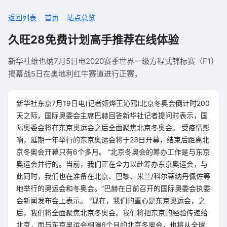
返回列表
首页
站点总览
久旺28免费计划高手推荐在线体验
新华社维也纳7月5日电2020赛季世界一级方程式锦标赛（F1）
揭幕战5日在奥地利红牛赛道进行正赛。
新华社东京7月19日电(记者姬烨王沁鸥)北京冬奥会倒计时200
天之际，国际奥委会主席巴赫回答新华社记者提问时表示，国
际奥委会将在东京奥运会之后全面聚焦北京冬奥会。 受疫情影
响，延期一年举行的东京奥运会将于23日开幕，结束后距离北
京冬奥会开幕只有6个多月。 “北京冬奥会的筹办工作是与东京
奥运会并行的。当前，我们正在全力以赴筹办东京奥运会，与
此同时，我们也在准备在北京、巴黎、米兰/科尔蒂纳丹佩佐等
地举行的奥运会和冬奥会。”巴赫在日前召开的国际奥委会执委
会新闻发布会上表示。 “现在，我们的重心是东京奥运会，之
后，我们将全面聚焦北京冬奥会。我们将把东京的经验传递给
北京，而与东京奥运会相隔6个月的北京冬奥会，也将从全球