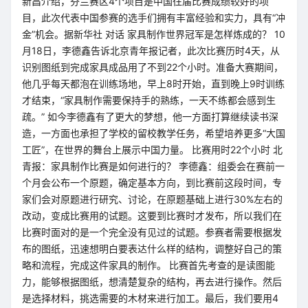
新昌介绍，芬兰赛区4个项目是中国往届比赛成绩较好的项
目，此次代表中国参赛的选手们拥有丰富经验和实力，具有“冲
金”机会。据新华社 对话 家具制作世界冠军是怎样炼成的？ 10
月18日，李德鑫告诉北京青年报记者，此次比赛历时4天，从
识别图纸到完成家具成品用了不到22个小时。准备大赛期间，
他几乎每天都泡在训练场地，早上8时开始，直到晚上9时训练
才结束，“家具制作需要保持手的熟练，一天不练都会感到生
疏。” 如今李德鑫有了更大的梦想，他一方面打算继续读书深
造，一方面也承担了学校的留校教学任务，希望培养更多“大国
工匠”，在世界的舞台上展示中国力量。 比赛用时22个小时 北
青报：家具制作比赛是如何进行的？ 李德鑫：组委会在赛前一
个月会公布一个原题，确定基本方向，到比赛前这段时间，专
家们会对原题进行研究、讨论，在原题基础上进行30%左右的
改动，变成比赛用的试题。这要到比赛时才发布，所以我们在
比赛时面对的是一个完全没有见过的试题。参赛者需要根据发
布的图纸，迅速想明白要表达什么样的结构，调整好自己的策
略和流程，完成这件家具的制作。 比赛首先考查的是读图能
力，能够根据图纸，想清楚复杂的结构，再去进行操作。然后
是选择材料，挑选需要的木材来进行加工。最后，我们要用4