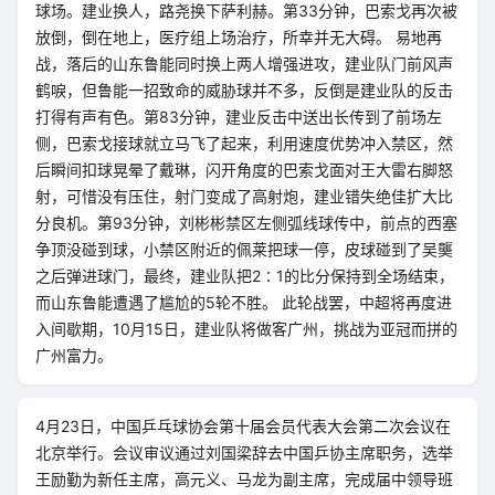
球场。建业换人，路尧换下萨利赫。第33分钟，巴索戈再次被
放倒，倒在地上，医疗组上场治疗，所幸并无大碍。 易地再
战，落后的山东鲁能同时换上两人增强进攻，建业队门前风声
鹤唳，但鲁能一招致命的威胁球并不多，反倒是建业队的反击
打得有声有色。第83分钟，建业反击中送出长传到了前场左
侧，巴索戈接球就立马飞了起来，利用速度优势冲入禁区，然
后瞬间扣球晃晕了戴琳，闪开角度的巴索戈面对王大雷右脚怒
射，可惜没有压住，射门变成了高射炮，建业错失绝佳扩大比
分良机。第93分钟，刘彬彬禁区左侧弧线球传中，前点的西塞
争顶没碰到球，小禁区附近的佩莱把球一停，皮球碰到了吴龑
之后弹进球门，最终，建业队把2∶1的比分保持到全场结束，
而山东鲁能遭遇了尴尬的5轮不胜。 此轮战罢，中超将再度进
入间歇期，10月15日，建业队将做客广州，挑战为亚冠而拼的
广州富力。
4月23日，中国乒乓球协会第十届会员代表大会第二次会议在
北京举行。会议审议通过刘国梁辞去中国乒协主席职务，选举
王励勤为新任主席，高元义、马龙为副主席，完成届中领导班