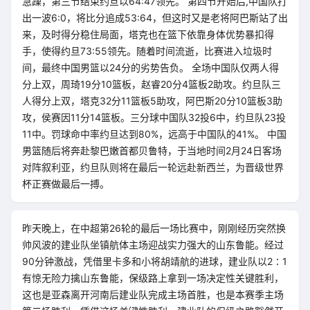
急躁，第三节结束约旦以64:47领先。 第四节开始后,中国队打
出一波6:0，将比分追成53:64，但这时又是老将阿巴斯站了出
来，及时得分稳住局面，塔克也在篮下依靠身体优势暴扣得
手，使得约旦73:55领先。随着时间流逝，比赛进入垃圾时
间，最终中国男篮以24分的劣势告负。 全场中国队仅两人得
分上双，周琦19分10篮板，赵睿20分4篮板2助攻。约旦队三
人得分上双，塔克32分11篮板5助攻，阿巴斯20分10篮板3助
攻，侯赛因11分14篮板。三分球中国队32投6中，约旦队23投
11中。罚球命中率约旦达到80%，远高于中国队的41%。 中国
男篮随后将奔赴黎巴嫩首都贝鲁特，于当地时间2月24日客场
对阵叙利亚，约旦队则将在最后一轮远赴新西兰，为晋级世界
杯正赛做最后一搏。
昨天晚上，在中超第26轮的最后一场比赛中，刚刚经历突然换
帅风波的建业队坐镇航体主场迎战实力强大的山东鲁能。经过
90分钟激战，凭借里卡多和小将胡靖航的进球，建业队以2∶1
有惊无险力擒山东鲁能，保级路上拿到一场决定性关键胜利，
这也是亚森离开河南后建业队完成主场首胜，也是本赛季主场