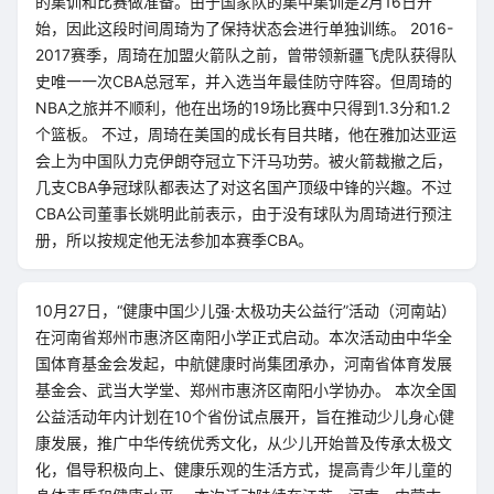
的集训和比赛做准备。由于国家队的集中集训是2月16日开
始，因此这段时间周琦为了保持状态会进行单独训练。 2016-
2017赛季，周琦在加盟火箭队之前，曾带领新疆飞虎队获得队
史唯一一次CBA总冠军，并入选当年最佳防守阵容。但周琦的
NBA之旅并不顺利，他在出场的19场比赛中只得到1.3分和1.2
个篮板。 不过，周琦在美国的成长有目共睹，他在雅加达亚运
会上为中国队力克伊朗夺冠立下汗马功劳。被火箭裁撤之后，
几支CBA争冠球队都表达了对这名国产顶级中锋的兴趣。不过
CBA公司董事长姚明此前表示，由于没有球队为周琦进行预注
册，所以按规定他无法参加本赛季CBA。
10月27日，“健康中国少儿强·太极功夫公益行”活动（河南站）
在河南省郑州市惠济区南阳小学正式启动。本次活动由中华全
国体育基金会发起，中航健康时尚集团承办，河南省体育发展
基金会、武当大学堂、郑州市惠济区南阳小学协办。 本次全国
公益活动年内计划在10个省份试点展开，旨在推动少儿身心健
康发展，推广中华传统优秀文化，从少儿开始普及传承太极文
化，倡导积极向上、健康乐观的生活方式，提高青少年儿童的