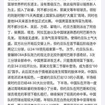
篮球世界杯的东道主，没有晋级压力，故此役阵容以锻炼新人
为主，招入了赵睿、阿不都沙拉木、郭昊文等年轻球员，领衔
的则是时隔175天再度披上国家队战袍的“大魔王”周琦，同时也
是他94天来首次参加正式比赛。 中国男篮首发阵容为周琦、
阿不都沙拉木、吴前、方硕、翟晓川，约旦方面则派出了阿伯
丁、侯赛因、塔克、阿拉瓦迪以及中国球迷熟悉的阿巴斯作为
先发。 现场座无虚席，主场气氛非常狂热，使得约旦队士气大
盛。双方比分开局后交替上升，但约旦队在首节最后阶段连中
两记三分球，以24:18领先结束第一节。 次节，约旦队队长、
曾辗转CBA多队效力的现北京北控外援阿巴斯手感奇好，3次
三分球全部命中，中国男篮进攻乏术，只能靠周琦篮下强攻，
约旦34:23拉开比分。郭昊文在第二节替补登场，成为首位“00
后”国手。此后双方由于情绪波动发生短暂的肢体冲突，中国队
进攻迟迟未有起色，一度被约旦队打出12:3的小高潮，半场结
束时约旦已经48:30大比分领先。 下半场，中国队在开场一度
通过周琦和赵睿的快攻缩小了分差，但约旦队在阿巴斯和归化
球员塔克的率领下稳扎稳打，继续保持了较高的命中率。中国
队的罚球出现较大问题，年轻队员在白热化的竞争中显得有些