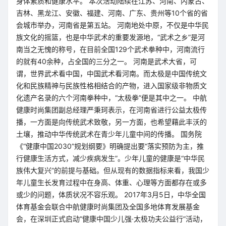
身体素质和健康水平。 本次活动陆续在江苏、河南、内蒙古、
吉林、黑龙江、安徽、福建、河南、广东、贵州等10个省的省
会城市举办，河南省是第五站。 河南地处中原，不仅是中华民
族文化的摇篮，也是中华武术的重要发源地，“武术之乡”是河
南当之无愧的称号，在目前全国129个武术拳种中，河南流行
的就有40余种，占全国的三分之一。 河南是武术大省，可
谓，世界武术看中国，中国武术看河南。而太极是中国传统文
化和民族精神与民族性格相结合的产物，进入国家级非物质文
化遗产名录的六个河南拳种中，“太极拳”便是其中之一。 中航
健康时尚集团副总经理严秉珂表示，在河南省进行公益太极传
播，一方面是向传统武术致敬，另一方面，也希望藉此丰沃的
土壤，推动中华传统武术在青少年儿童中间的传播。 国务院
《“健康中国2030”规划纲要》明确提出要“落实预防为主，推
行健康生活方式，减少疾病发生”。少年儿童的健康是“中华民
族伟大复兴”的前提与基础。但从现有的数据指标来看，我国少
年儿童生长发育过程中在身高、体重、心理等方面都存在或多
或少的问题，体质状况不容乐观。 2017年3月5日，中华全国
体育基金会联合中航健康时尚集团及全国多地体育发展基金
会，在深圳正式启动“健康中国少儿强·太极功夫公益行”活动，