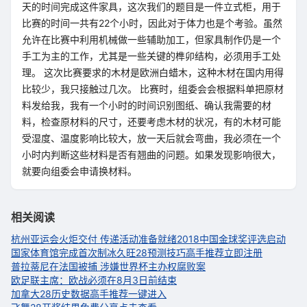
天的时间完成这件家具，这次我们的题目是一件立式柜，用于
比赛的时间一共有22个小时，因此对于体力也是个考验。虽然
允许在比赛中利用机械做一些辅助加工，但家具制作仍是一个
手工为主的工作，尤其是一些关键的榫卯结构，必须用手工处
理。 这次比赛要求的木材是欧洲白蜡木，这种木材在国内用得
比较少，我只接触过几次。 比赛时，组委会会根据料单把原材
料发给我，我有一个小时的时间识别图纸、确认我需要的材
料，检查原材料的尺寸，还要考虑木材的状况，有的木材可能
受湿度、温度影响比较大，放一天后就会弯曲，我必须在一个
小时内判断这些材料是否有翘曲的问题。如果发现影响很大，
就要向组委会申请换材料。
相关阅读
杭州亚运会火炬交付 传递活动准备就绪
2018中国金球奖评选启动
国家体育馆完成首次制冰
久旺28预测技巧高手推荐立即注册
普拉蒂尼在法国被捕 涉嫌世界杯主办权腐败案
欧足联主席：欧战必须在8月3日前结束
加拿大28历史数据高手推荐一键进入