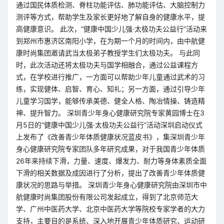
通过国民体质检测、脊柱功能评估、肺功能评估、大脑控制力
测评等方式，帮助学生及家长更好地了解自身的健康水平，提
高健康意识。 此次，“健康中国少儿强·太极功夫公益行”活动来
到郑州市惠济区南阳小学，在为期一个月的时间内，由中航健
康时尚集团邀请武当太极弟子教授学生们太极功夫。 与此同
时，此次活动还将太极功夫与国学相融合，通过公益课程方
式，在学校进行推广，一方面可以帮助少年儿童通过武术的习
练，实现健体、启智、育心、知礼；另一方面，通过引导少年
儿童学习国学，能够传承美德、健全人格、陶冶情操、铸造精
神、提升智力。 深圳青少年身心健康研究院专家黄园博士在3
月5日的“健康中国少儿强·太极功夫公益行”活动深圳启动仪式
上发布了《改善青少年体质健康状况蓝皮书》，集深圳青少年
身心健康研究院专家团队多年研究成果，对于我国青少年体质
26年来持续下滑，力量、速度、爆发力、耐力等身体素质全面
下滑的相关数据及成因进行了分析，提出了改善青少年体质健
康状况的思路与举措。 深圳青少年身心健康研究院由深圳市中
航健康时尚集团股份有限公司发起成立，得到了北京师范大
学、广州中医药大学、北京中医药大学等院校专家学者的大力
支持，主要目的是系统、深入地开展青少年体质研究、运动研