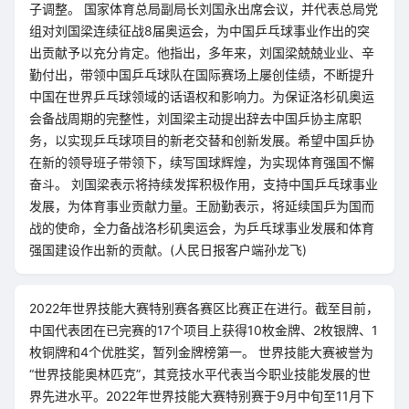
子调整。 国家体育总局副局长刘国永出席会议，并代表总局党
组对刘国梁连续征战8届奥运会，为中国乒乓球事业作出的突
出贡献予以充分肯定。他指出，多年来，刘国梁兢兢业业、辛
勤付出，带领中国乒乓球队在国际赛场上屡创佳绩，不断提升
中国在世界乒乓球领域的话语权和影响力。为保证洛杉矶奥运
会备战周期的完整性，刘国梁主动提出辞去中国乒协主席职
务，以实现乒乓球项目的新老交替和创新发展。希望中国乒协
在新的领导班子带领下，续写国球辉煌，为实现体育强国不懈
奋斗。 刘国梁表示将持续发挥积极作用，支持中国乒乓球事业
发展，为体育事业贡献力量。王励勤表示，将延续国乒为国而
战的使命，全力备战洛杉矶奥运会，为乒乓球事业发展和体育
强国建设作出新的贡献。(人民日报客户端孙龙飞)
2022年世界技能大赛特别赛各赛区比赛正在进行。截至目前，
中国代表团在已完赛的17个项目上获得10枚金牌、2枚银牌、1
枚铜牌和4个优胜奖，暂列金牌榜第一。 世界技能大赛被誉为
“世界技能奥林匹克”，其竞技水平代表当今职业技能发展的世
界先进水平。2022年世界技能大赛特别赛于9月中旬至11月下