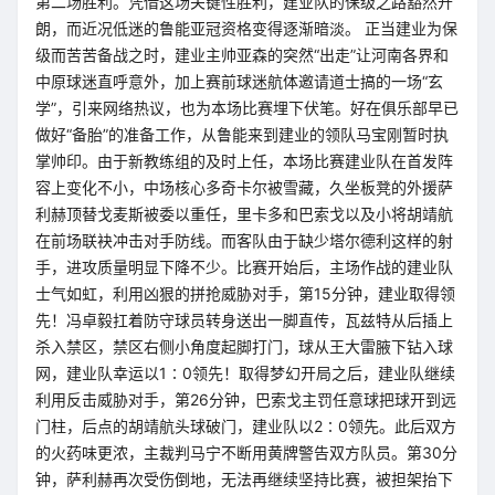
第二场胜利。凭借这场关键性胜利，建业队的保级之路豁然开
朗，而近况低迷的鲁能亚冠资格变得逐渐暗淡。 正当建业为保
级而苦苦备战之时，建业主帅亚森的突然“出走”让河南各界和
中原球迷直呼意外，加上赛前球迷航体邀请道士搞的一场“玄
学”，引来网络热议，也为本场比赛埋下伏笔。好在俱乐部早已
做好“备胎”的准备工作，从鲁能来到建业的领队马宝刚暂时执
掌帅印。由于新教练组的及时上任，本场比赛建业队在首发阵
容上变化不小，中场核心多奇卡尔被雪藏，久坐板凳的外援萨
利赫顶替戈麦斯被委以重任，里卡多和巴索戈以及小将胡靖航
在前场联袂冲击对手防线。而客队由于缺少塔尔德利这样的射
手，进攻质量明显下降不少。比赛开始后，主场作战的建业队
士气如虹，利用凶狠的拼抢威胁对手，第15分钟，建业取得领
先！冯卓毅扛着防守球员转身送出一脚直传，瓦兹特从后插上
杀入禁区，禁区右侧小角度起脚打门，球从王大雷腋下钻入球
网，建业队幸运以1∶0领先！取得梦幻开局之后，建业队继续
利用反击威胁对手，第26分钟，巴索戈主罚任意球把球开到远
门柱，后点的胡靖航头球破门，建业队以2∶0领先。此后双方
的火药味更浓，主裁判马宁不断用黄牌警告双方队员。第30分
钟，萨利赫再次受伤倒地，无法再继续坚持比赛，被担架抬下