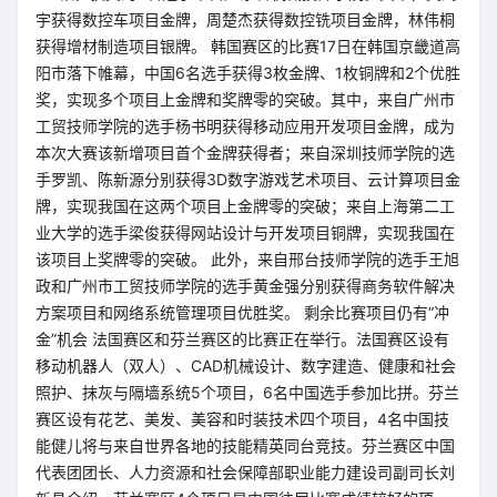
宇获得数控车项目金牌，周楚杰获得数控铣项目金牌，林伟桐
获得增材制造项目银牌。 韩国赛区的比赛17日在韩国京畿道高
阳市落下帷幕，中国6名选手获得3枚金牌、1枚铜牌和2个优胜
奖，实现多个项目上金牌和奖牌零的突破。其中，来自广州市
工贸技师学院的选手杨书明获得移动应用开发项目金牌，成为
本次大赛该新增项目首个金牌获得者；来自深圳技师学院的选
手罗凯、陈新源分别获得3D数字游戏艺术项目、云计算项目金
牌，实现我国在这两个项目上金牌零的突破；来自上海第二工
业大学的选手梁俊获得网站设计与开发项目铜牌，实现我国在
该项目上奖牌零的突破。 此外，来自邢台技师学院的选手王旭
政和广州市工贸技师学院的选手黄金强分别获得商务软件解决
方案项目和网络系统管理项目优胜奖。 剩余比赛项目仍有“冲
金”机会 法国赛区和芬兰赛区的比赛正在举行。法国赛区设有
移动机器人（双人）、CAD机械设计、数字建造、健康和社会
照护、抹灰与隔墙系统5个项目，6名中国选手参加比拼。芬兰
赛区设有花艺、美发、美容和时装技术四个项目，4名中国技
能健儿将与来自世界各地的技能精英同台竞技。芬兰赛区中国
代表团团长、人力资源和社会保障部职业能力建设司副司长刘