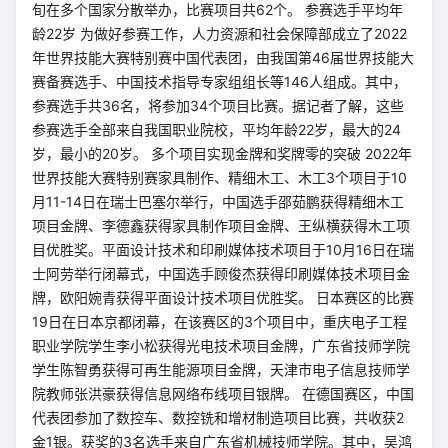
旬在多个国家分散举办，比赛项目共62个。 参赛选手平均年
龄22岁 为做好参赛工作，人力资源和社会保障部成立了2022
年世界技能大赛特别赛中国代表团，由我国第46届世界技能大
赛备赛选手、中国技术指导专家组组长等146人组成。其中，
参赛选手共36名，将参加34个项目比赛。据记者了解，这些
参赛选手全部来自我国职业院校，平均年龄22岁，最大的24
岁，最小的20岁。 多个项目实现金牌和奖牌零的突破 2022年
世界技能大赛特别赛家具制作、精细木工、木工3个项目于10
月11-14日在瑞士巴塞尔举行，中国选手邵茹鹏获得精细木工
项目金牌、李德鑫获得家具制作项目金牌、王纵横获得木工项
目优胜奖。平面设计技术和印刷媒体技术项目于10月16日在瑞
士阿劳举行闭幕式，中国选手顾俊杰获得印刷媒体技术项目金
牌，欧阳婉青获得平面设计技术项目优胜奖。 日本赛区的比赛
19日在日本京都闭幕，在该赛区的3个项目中，重庆电子工程
职业学院学生李小松获得光电技术项目金牌，广东省技师学院
学生陈智勇获得可再生能源项目金牌，天津市电子信息技师学
院教师张洪豪获得信息网络布线项目银牌。 在德国赛区，中国
代表团参加了数控车、数控铣和增材制造项目比赛，共收获2
金1银。获奖的3名选手来自广东省机械技师学院。其中，吴鸿