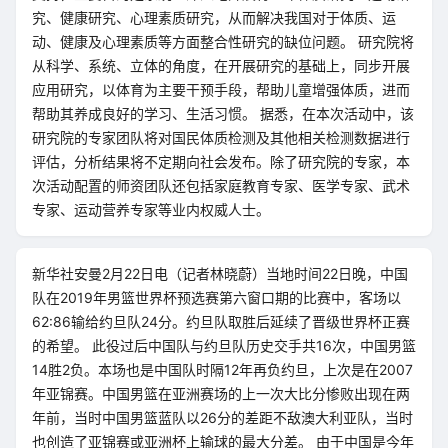
究、健康研究、心理素质研究，从而解决我国对于体质、运
动、健康及心理素质等方面整合性研究的缺位问题。 研究院将
从科学、系统、立体的角度，在开展研究的基础上，同步开展
应用研究，以体育为主要干预手段，帮助儿童增强体质，进而
帮助其养成良好的学习、生活习惯。 据悉，在本次活动中，该
研究院的专家团队将对国民体质检测及其他相关检测数据进行
评估，分析结果将不定期向社会发布。除了研究院的专家，本
次活动配置的师资团队还包括家庭教育专家、医学专家、武术
专家、运动营养专家等业内权威人士。
新华社安曼2月22日电（记者林晓蔚）当地时间22日晚，中国
队在2019年男篮世界杯预选赛第六窗口期的比赛中，客场以
62:86输给约旦队24分。约旦队取胜后延续了晋级世界杯正赛
的希望。 此役过后中国队与约旦队历史交手共16次，中国男篮
14胜2负。本场也是中国队时隔12年再负约旦，上次是在2007
年亚锦赛。中国男篮在亚洲赛场的上一次大比分惨败出现在两
年前，当时中国男篮蓝队以26分的差距不敌澳大利亚队，当时
也创造了亚锦赛或亚洲杯上输球的最大分差。 由于中国是今年