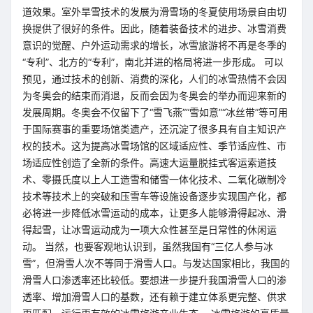
道效果。室外旱雪技术的发展为滑雪场的冬夏使用场景自由切
换提供了很好的条件。因此，随着装备技术的进步、冰雪消费
意识的觉醒、户外运动需求的增长，冰雪旅游将不再是冬季的
“专利”、北方的“专利”，南北并进的格局将进一步形成。 可以
预见，通过技术的创新、消费的深化，人们的冰雪热情不会因
为冬奥会的结束而消退，反而会因为冬奥会的举办而迎来新的
发展周期。冬奥会不仅留下了“雪飞燕”“雪如意”“冰丝带”等可用
于国际赛事的重要场馆类遗产，还沉淀了很多具有自主知识产
权的技术。这为提高冰雪场馆的区域适应性、季节适应性、市
场适应性创造了全新的条件。高速大运量脱挂式客运索道技
术、零摄氏度以上人工造雪和储雪一体化技术、二氧化碳制冷
技术等技术上的突破和压雪车等设施设备逐步实现国产化，都
必将进一步降低冰雪运动的成本，让更多人能够滑得起冰、滑
得起雪，让冰雪运动成为一项大众性甚至是日常性的休闲运
动。 当然，也要客观地认识到，虽然我国有“三亿人参与冰
雪”，但滑雪人次不等同于滑雪人口。与发达国家相比，我国的
滑雪人口渗透率还比较低。要想进一步提升我国滑雪人口的渗
透率、增加滑雪人口的基数，还有赖于建立体系更完整、供求