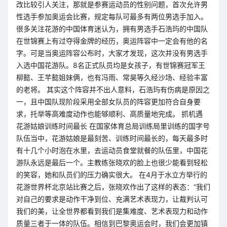
改比较引人关注，那就是参赛运动员的性别问题，首次允许男
性选手参加奥运会比赛，规定每队可最多有两位男选手加入。
很多关注花游的中国体育迷认为，拥有男选手石浩玙的中国队
在世锦赛上有过夺得金牌的经历，奥运阵容中一定会有他的名
字。可是当奥运阵容公布时，大家才发现，这次并没有男选手
入选中国花游队。8名正式队员均是女孩子，有世锦赛冠军王
柳懿、王芊懿姐妹俩，也有冯雨、常昊等久经沙场、经验丰富
的老将。 其实这个阵容并不出人意料，石浩玙有伤病是原因之
一，且中国队现阶段采用全部女队员的阵容更加符合自身要
求，托举等高难度动作也能够顺利、高质量地完成。 抓机遇
花游姑娘训练时间最长 在国家体育总局训练局里训练的国字号
队伍当中，花游姑娘是最刻苦、训练时间最长的，每天最多时
有十几个小时泡在水里，去运动员食堂就餐的队伍里，中国花
游队永远是最后一个。主教练张晓欢的脸上也很少能看到轻松
的笑容，她和队员们的压力确实很大。 在4月于水立方举行的
花游世界杯北京站比赛之后，张晓欢作出了这样的表态：“我们
对自己的要求是动作干净到位、充满艺术表现力，让裁判认可
我们的美，让全世界都看到我们是集难度、艺术表现力和动作
质量三者于一体的队伍。相信到巴黎奥运会时，我们会更加镇