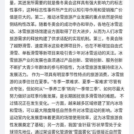
量，其迸发所需要的就是像冬奥会这样具有强大影响力的标志
性事件，这种标志性事件所产生的认知引导作用和营销推广价
值是巨大的。第二，推动冰雪旅游产业发展的重点依然是供给
侧结构性改革。随着冬奥会的成功申办和举办，各地在冰雪运
动、冰雪旅游场馆建设方面取得了巨大进步，从而为人们冰雪
旅游需求的释放构建了供求适配的实现机制。第三，冬奥会除
了越野滑雪、速度滑冰这些老牌项目外，也在不断增加自由式
滑雪、单板滑雪等新项目来吸引青少年对冰雪运动的关注。冰
雪旅游产业的发展也亟须通过产品创新、营销创新、服务创新
不断扩大青少年群体的参与积极性，为冰雪旅游发展持续注入
发展活力。 作为一项具有明显季节性特点的旅游消费，冰雪旅
游的淡季往往在夏季。“冬季一票难求、夏季一客难求”尽管有
点夸张，但如何从“一季养三季”转向“一季带三季”、如何尽最大
努力做好淡旺季均衡发展，是长期困扰很多滑雪场的难题。 不
过情况正在发生变化。一方面，越来越多区域修建了室内冰场
和雪场，可以最大限度降低自然条件对冰雪运动的影响。冰雪
运动室内化发展意味着更高的场馆使用效率，这为冰雪旅游良
性发展奠定了基础；另一方面，我国“金针菇”形状旱雪处于全
球领先地位，通过架设雾化管道做“雪面雾化”后很接近自然雪