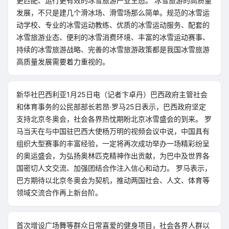
更匹配、运行更有效的冰雪旅游产业生态。 冰雪旅游的高质量
发展，不只是建几个滑冰场、滑雪场那么简单。规范的冰雪运
动学校、专业的冰雪运动教练、优质的冰雪运动服务、配套的
冰雪旅游业态、便利的冰雪消费环境、丰富的冰雪运动赛事、
持续的冰雪旅游战略、完善的冰雪旅游政策都是我国冰雪旅游
高质量发展需要着力重视的。
新华社巴西利亚1月25日电（记者卞卓丹）巴西政府主管社会
和体育事务的公民部部长若昂·罗马25日表示，巴西政府坚定
支持北京冬奥会，社会各界热忱期盼北京冰雪盛会的到来。 罗
马当天在与中国驻巴西大使杨万明的视频会议中说，中国具有
组织大型赛事的丰富经验，一定将再次成功举办一场精彩纷呈
的奥运盛会，为弘扬奥林匹克精神作出贡献，为巴中及世界各
国密切人文交流、加强团结合作注入信心和动力。 罗马表示，
巴方期待以北京冬奥会为契机，推动两国社会、人文、体育等
领域交流合作再上新台阶。
首次增设广场舞等群众日常喜爱的健身项目，社会各界人群以