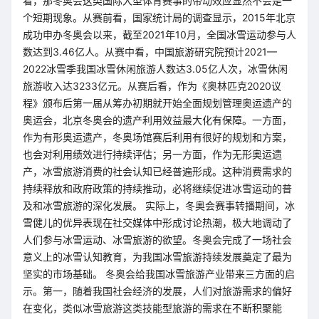
看，那冬奥会这类国际大型体育赛事的带动效应显然不会是一
个短期现象。从赛前看，国家统计局的调查显示，2015年北京
成功申办冬奥会以来，截至2021年10月，全国冰雪运动参与人
数达到3.46亿人。从赛中看，中国旅游研究院预计2021—
2022冰雪季我国冰雪休闲旅游人数达3.05亿人次，冰雪休闲
旅游收入达3233亿元。从赛后看，作为《奥林匹克2020议
程》颁布后第一届从筹办初期就开始全面规划管理奥运遗产的
奥运会，北京冬奥会的遗产利用效益最大化有保障。一方面，
作为有形奥运遗产，冬奥场馆赛后利用有很好的规划和方案，
也会对利用绩效进行持续评估；另一方面，作为无形奥运遗
产，冰雪旅游消费的社会认知已经普遍形成。这种消费需求的
持续释放和政府政策的持续推动，必将继续促进冰雪运动的普
及和冰雪旅游的深化发展。 实际上，冬奥会赛事转播期间，冰
雪健儿的优异表现在社交媒体中形成讨论热潮，极大地调动了
人们参与冰雪运动、冰雪旅游的欲望。冬奥会完成了一场社会
意义上的冰雪认知教育，为我国冰雪旅游持续发展奠定了最为
坚实的市场基础。 冬奥会给我国冰雪旅游产业带来三方面的启
示。第一，随着我国社会经济的发展，人们对旅游需求的偏好
在变化，类似冰雪旅游这类技能型旅游的需求在不断积聚能