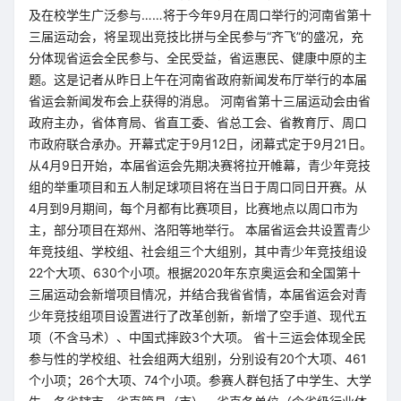
及在校学生广泛参与……将于今年9月在周口举行的河南省第十
三届运动会，将呈现出竞技比拼与全民参与“齐飞”的盛况，充
分体现省运会全民参与、全民受益，省运惠民、健康中原的主
题。这是记者从昨日上午在河南省政府新闻发布厅举行的本届
省运会新闻发布会上获得的消息。 河南省第十三届运动会由省
政府主办，省体育局、省直工委、省总工会、省教育厅、周口
市政府联合承办。开幕式定于9月12日，闭幕式定于9月21日。
从4月9日开始，本届省运会先期决赛将拉开帷幕，青少年竞技
组的举重项目和五人制足球项目将在当日于周口同日开赛。从
4月到9月期间，每个月都有比赛项目，比赛地点以周口市为
主，部分项目在郑州、洛阳等地举行。 本届省运会共设置青少
年竞技组、学校组、社会组三个大组别，其中青少年竞技组设
22个大项、630个小项。根据2020年东京奥运会和全国第十
三届运动会新增项目情况，并结合我省省情，本届省运会对青
少年竞技组项目设置进行了改革创新，新增了空手道、现代五
项（不含马术）、中国式摔跤3个大项。 省十三运会体现全民
参与性的学校组、社会组两大组别，分别设有20个大项、461
个小项；26个大项、74个小项。参赛人群包括了中学生、大学