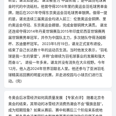
转型，谌龙如是说。 谌龙被誉为“中国长城”，是中国羽毛球黄
金时代的中流砥柱。他曾夺得2016年里约奥运会羽毛球男单金
牌，随后在2021年夺得东京奥运会羽毛球男单银牌。值得一提
的是，谌龙连续三届奥运会均进入前三：伦敦奥运会铜牌、里
约奥运会夺冠、东京奥运会摘银，完成金银铜牌大满贯。 谌龙
还连续夺得2014年丹麦世锦赛及2015年印度尼西亚世锦赛两
届世锦赛男单冠军，并作为中国队主力，多次随队夺得汤姆斯
杯、苏迪曼杯冠军。 2023年5月19日，谌龙正式宣布退役，
结束了自己长达数十年的运动员生涯。当时他发文表示，“羽毛
球是我一生的挚爱”，并称“会继续为羽毛球事业的发展和强大
而奋斗”。 退役一年多来，谌龙并没有消失在大众视野。今年
12月，他入选2024年世界羽联名人堂。他还参与了亚洲羽毛
球精英巡回赛的明星对抗赛，并走进校园与小球员们进行互
动。(完)
冬奥会后冰雪经济如何高质量发展 【专家点评】 随着北京冬
奥会的结束，其带动的冰雪经济消费热潮会不会“偃旗息鼓”，
成为短期现象？如果从赛前、赛中和赛后三个阶段来系统地