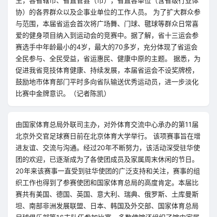
生，各省辖市、省直管县（市），省直各单位（含省级行业体
协）的各界群众以及企事业单位的工作人员。 为了扩大群众参
与范围，本届省运会首次将广场舞、门球、毽球等群众日常喜
爱的健身项目纳入到运动会的竞赛中。据了解，省十三运会参
赛选手中年龄最小的4岁，最大的70多岁，充分体现了省运会
全民参与、全民受益，省运惠民、健康中原的主题。 据悉，为
促进我省竞技体育健康、持续发展，本届省运会不设奖牌榜，
鼓励地市体育部门平时多向省队输送优秀运动员，进一步淡化
比赛中金牌意识。（记者陈凯）
由国家体育总局外联司主办，对外体育交流中心承办的第11届
北京外交官足球赛日前在北京体育大学举行。 该项赛事旨在增
进友谊、交流与沟通。经过20年不断努力，该活动深受驻华使
团的欢迎，已逐渐成为了各使团成员及家属周末休闲的节日。
20年来该赛事一直受到驻华使团的广泛支持和关注，赛事的组
织工作也得到了参赛使团和国家体育总局的高度肯定。本届比
赛共有美国、德国、英国、意大利、瑞典、俄罗斯、土库曼斯
坦、南部非洲发展联盟、日本、韩国及外交部、国家体育总局