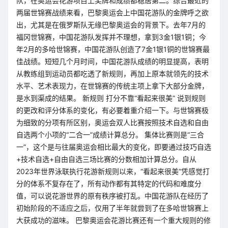
队，在奥运会花游项目上奖牌和成绩都稳居第二。综合最近的
两届世锦赛战绩来看，巴黎奥运会上中国花游队的金牌呼之欲
出，尤其是在俄罗斯队无缘巴黎奥运会的背景下。去年7月的
福冈世锦赛，中国花游队发挥并不理想，拿到3金1银1铜；今
年2月的多哈世锦赛，中国花游队创造了7金1银1铜的世锦赛最
佳战绩。短短几个月时间，中国花游队成绩的明显提高，表明
从教练组到运动员都吃透了新规则，再加上原本就领先的技术
水平、艺术表现力，在世锦赛的传统主项上拿下大部分金牌，
是水到渠成的结果。 新规则 打分不靠“看起来很美” 说到规则
的更改和评分体系的变化，有必要着重介绍一下。与世锦赛极
为细致的分项有所区别，奥运会双人比赛按照技术自选和自由
自选两个小项的“二合一”成绩计算总分。 集体比赛则是“三合
一”，这个是与往届奥运会相比最大的变化，即要通过技巧自选
+技术自选+自由自选三场比赛的分数相加计算总分。自从
2023年世界泳联执行花游新规则以来，“看起来很美”凭感觉打
分的体系不复存在了，所有动作都有其特定的代码和难度分
值，可以说花游世界的原有秩序被打乱。中国花游队在经历了
初始阶段的不适应之后，仅用了半年就尝到了在多哈世锦赛上
大获成功的滋味。 巴黎奥运会花游比赛还有一个重大规则的修