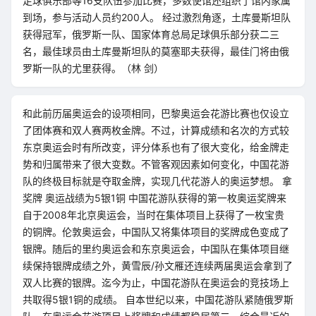
足球俱乐部等16支队伍参加比赛，多数使馆还组织了馆内家属
到场，参与活动人员约200人。 经过激烈角逐，土库曼斯坦队
获得冠军，俄罗斯一队、国家体育总局足球俱乐部分获二三
名，最佳球员由土库曼斯坦队的莫塞耶夫获得，最佳门将由俄
罗斯一队的尤里获得。（林 剑）
和此前历届奥运会的设项相同，巴黎奥运会花游比赛也仅设立
了团体赛和双人赛两枚金牌。不过，计算成绩和名次的方式较
东京奥运会时有所改变，评分体系也有了很大变化，给金牌走
势和归属带来了很大变数。不管客观因素如何变化，中国花游
队的终极目标就是夺取金牌，实现几代花游人的奥运梦想。 拿
奖牌 奥运战绩为5银1铜 中国花游队获得的第一枚奥运奖牌来
自于2008年北京奥运会，当时在集体项目上获得了一枚宝贵
的铜牌。伦敦奥运会，中国队又将集体项目的奖牌成色变成了
银牌。随后的里约奥运会和东京奥运会，中国队在集体项目继
续保持银牌成绩之外，黄雪辰/孙文雁还连续两届奥运会拿到了
双人比赛的银牌。迄今为止，中国花游队在奥运会的竞技场上
共取得5银1铜的成绩。 自本世纪以来，中国花游队紧随俄罗斯