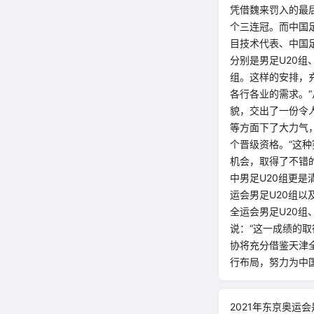
凭借魏来罚入的最
个三连冠。而中国
目技术代表、中国
分别是男足U20组
组。这样的安排，
各行各业的需求。
貌，交出了一份令
等方面下了大力气
个晋级资格。“这
机会，取得了不错
中男足U20组更
运会男足U20组以
全运会男足U20组
说：“这一成绩的
协将充分借鉴天津
行布局，努力为中
2021年东京奥