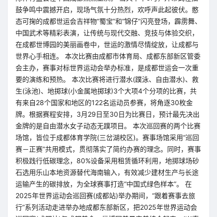
鼓争鸣中震撼开启，现场气氛十分热烈，欢呼声此起彼伏。憨
态可掬的成都世运会吉祥物“蜀宝”和“锦仔”闪亮登场，霹雳舞、
中国武术等精彩表演，让传统与现代交融、竞技与体验交织，
在成都世博园的美丽画卷中，世运的激情尽情绽放，让成都与
世界心手相连。 本次比赛由成都市体育局、成都东部新区管委
会主办，赛事对标世界运动会举办标准，是成都世运会一次重
要的演练和预热。 本次比赛将进行潜水(蹼泳、自由潜水)、救
生(泳池)、地掷球(小金属地掷球)3个大项4个分项的比赛，共
有来自28个国家和地区的122名运动员参赛，将角逐30枚金
牌。根据赛程安排，3月29日至30日为比赛日，预计最先决出
金牌的是自由潜水女子动态无蹼项目。 本次巡回赛的两个比赛
场馆，皆位于成都体育学院(三岔湖校区)。赛事场馆采用“巡回
赛－正赛”共用模式，贯彻落实了简约办赛的理念。同时，赛事
积极践行低碳理念，80%设备采用租赁循环利用，地掷球场砂
石选用乐山本地资源替代海南输入，有效减少建材生产与长途
运输产生的碳排放，为全球赛事打造“中国式绿色样本”。 在
2025年世界运动会巡回赛(成都站)举办期间，“跟着赛事去旅
行”系列活动走进举办地成都东部新区，把2025年世界运动会